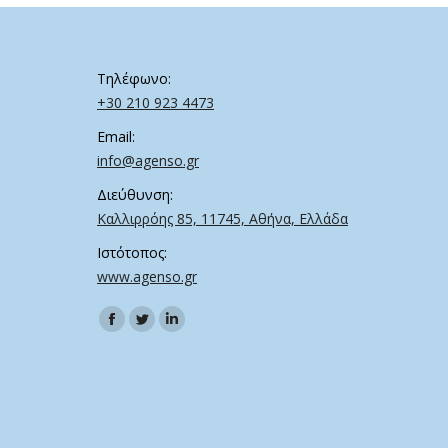
Τηλέφωνο:
+30 210 923 4473
Email:
info@agenso.gr
Διεύθυνση:
Καλλιρρόης 85, 11745, Αθήνα, Ελλάδα
Ιστότοπος:
www.agenso.gr
Find us on:
Facebook
Twitter
Linkedin