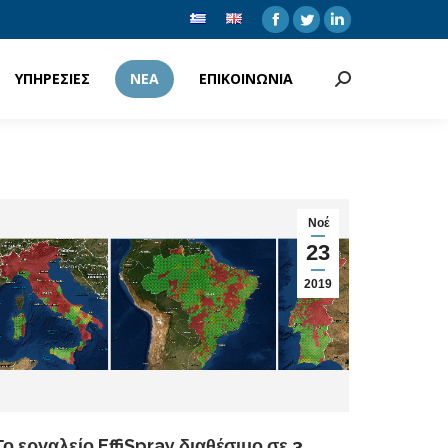
Facebook
Twitter
Linkedin
ΥΠΗΡΕΣΙΕΣ
ΝΕΑ
ΕΠΙΚΟΙΝΩΝΙΑ
Search:
ΥΠΗΡΕΣΙΕΣ
ΝΕΑ
ΕΠΙΚΟΙΝΩΝΙΑ
Search:
Νοέ
23
2019
Το εργαλείο EffiSpray διαθέσιμο σε 3