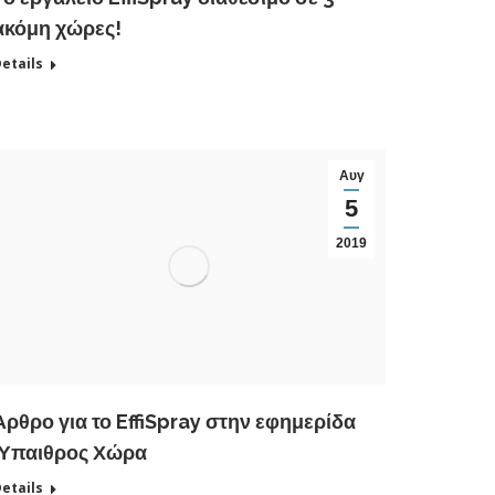
ακόμη χώρες!
etails
Αυγ
5
2019
Άρθρο για το EffiSpray στην εφημερίδα
Ύπαιθρος Χώρα
etails