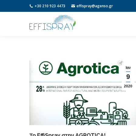
+30 210 923 4473
effispray@agenso.gr
Ιαν
9
2020
Το EffiSpray στην AGROTICA!