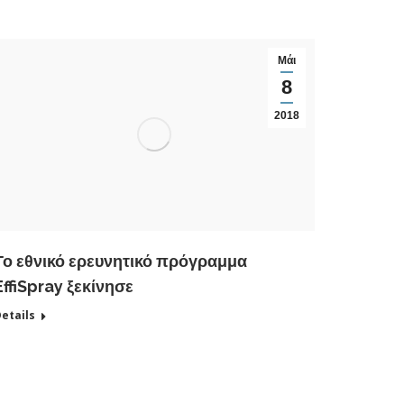
Μάι
8
2018
Το εθνικό ερευνητικό πρόγραμμα
EffiSpray ξεκίνησε
etails