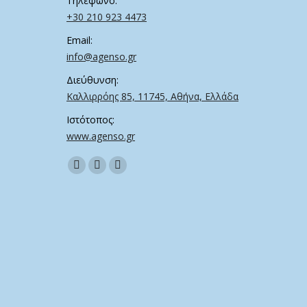
Τηλέφωνο:
+30 210 923 4473
Email:
info@agenso.gr
Διεύθυνση:
Καλλιρρόης 85, 11745, Αθήνα, Ελλάδα
Ιστότοπος:
www.agenso.gr
Find us on:
Facebook
Twitter
Linkedin