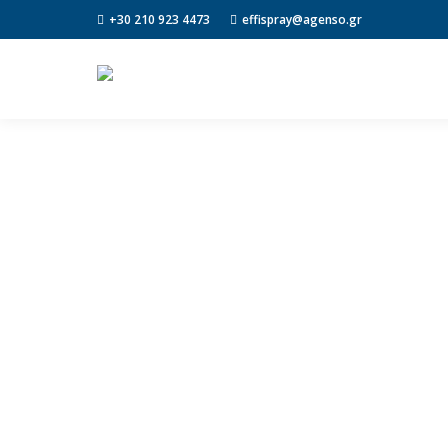
+30 210 923 4473
effispray@agenso.gr